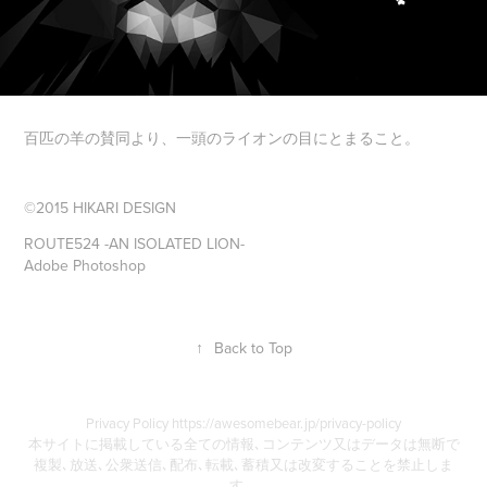
百匹の羊の賛同より、一頭のライオンの目にとまること。
©2015 HIKARI DESIGN
ROUTE524 -AN ISOLATED LION-
Adobe Photoshop
↑
Back to Top
Privacy Policy https://awesomebear.jp/privacy-policy
本サイトに掲載している全ての情報､コンテンツ又はデータは無断で
複製､放送､公衆送信､配布､転載､蓄積又は改変することを禁止しま
す。