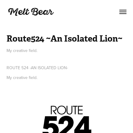
Route524 ~An Isolated Lion~
My creative field.
ROUTE 524 -AN ISOLATED LION-
My creative field.